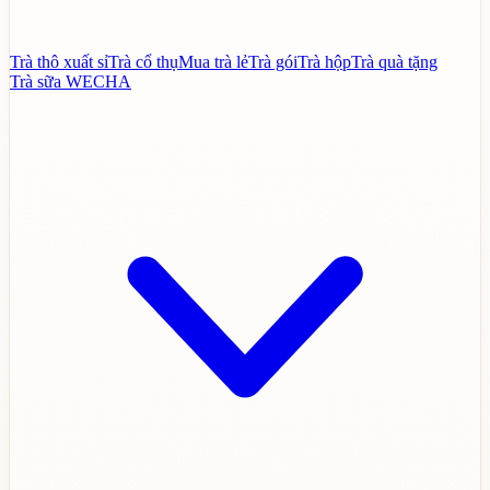
Trà thô xuất sỉ
Trà cổ thụ
Mua trà lẻ
Trà gói
Trà hộp
Trà quà tặng
Trà sữa WECHA