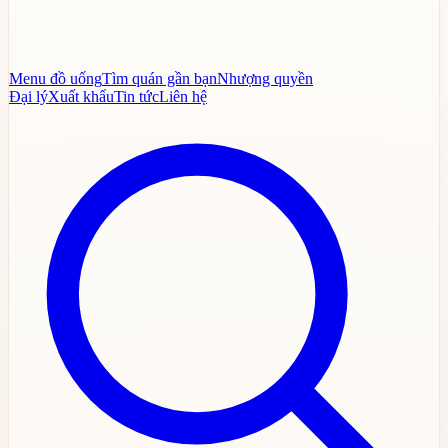
Menu đồ uống
Tìm quán gần bạn
Nhượng quyền
Đại lý
Xuất khẩu
Tin tức
Liên hệ