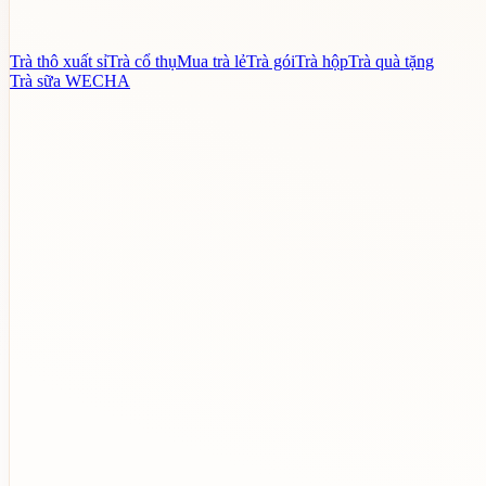
Trà thô xuất sỉ
Trà cổ thụ
Mua trà lẻ
Trà gói
Trà hộp
Trà quà tặng
Trà sữa WECHA