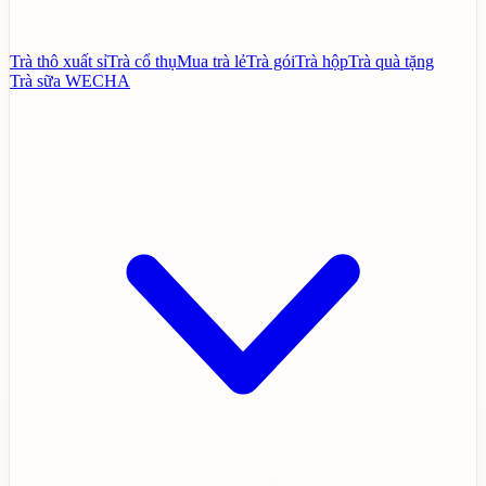
Trà thô xuất sỉ
Trà cổ thụ
Mua trà lẻ
Trà gói
Trà hộp
Trà quà tặng
Trà sữa WECHA