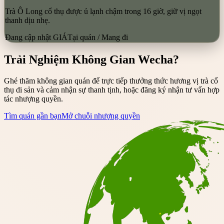
Trà Ô Long cổ thụ được ủ lạnh chậm trong 16 giờ, giữ vị ngọt
thanh dịu nhẹ.
Đang cập nhật GIÁ
Tại quán / Mang đi
Trải Nghiệm Không Gian Wecha?
Ghé thăm không gian quán để trực tiếp thưởng thức hương vị trà cổ
thụ di sản và cảm nhận sự thanh tịnh, hoặc đăng ký nhận tư vấn hợp
tác nhượng quyền.
Tìm quán gần bạn
Mở chuỗi nhượng quyền