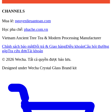
CHANNELS
Mua lẻ
:
nguyenlieuantoan.com
Học pha chế
:
phache.com.vn
Vietnam Ancient Tree Tea & Modern Processing Manufacturer
Chính sách bảo mật
Đổi trả & Giao hàng
Điều khoản
Câu hỏi thường
gặp
Tra cứu đơn
Tài khoản
© 2026 Wecha. Tất cả quyền được bảo lưu.
Designed under Wecha Crystal Glass Brand kit