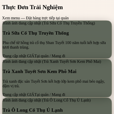
Thực Đơn Trải Nghiệm
Xem menu — Đặt hàng trực tiếp tại quán
Hình ảnh đang cập nhật
(
Trà Sữa Cổ Thụ Truyền Thống
)
Trà Sữa Cổ Thụ Truyền Thống
Pha chế từ hồng trà cổ thụ Shan Tuyết 100 năm tuổi kết hợp sữa
tươi thanh trùng.
Đang cập nhật GIÁ
Tại quán / Mang đi
Hình ảnh đang cập nhật
(
Trà Xanh Tuyết Sơn Kem Phô Mai
)
Trà Xanh Tuyết Sơn Kem Phô Mai
Trà xanh đặc sản Tuyết Sơn kết hợp lớp kem phô mai béo ngậy,
đậm vị trà.
Đang cập nhật GIÁ
Tại quán / Mang đi
Hình ảnh đang cập nhật
(
Trà Ô Long Cổ Thụ Ủ Lạnh
)
Trà Ô Long Cổ Thụ Ủ Lạnh