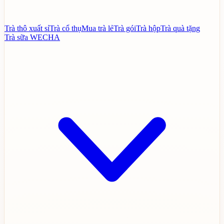
Trà thô xuất sỉ
Trà cổ thụ
Mua trà lẻ
Trà gói
Trà hộp
Trà quà tặng
Trà sữa WECHA