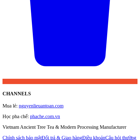
CHANNELS
Mua lẻ
:
nguyenlieuantoan.com
Học pha chế
:
phache.com.vn
Vietnam Ancient Tree Tea & Modern Processing Manufacturer
Chính sách bảo mật
Đổi trả & Giao hàng
Điều khoản
Câu hỏi thường