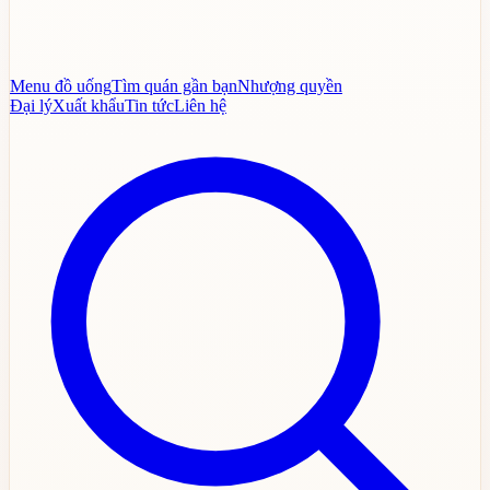
Menu đồ uống
Tìm quán gần bạn
Nhượng quyền
Đại lý
Xuất khẩu
Tin tức
Liên hệ