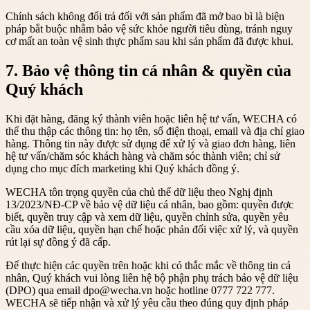
Chính sách không đổi trả đối với sản phẩm đã mở bao bì là biện
pháp bắt buộc nhằm bảo vệ sức khỏe người tiêu dùng, tránh nguy
cơ mất an toàn vệ sinh thực phẩm sau khi sản phẩm đã được khui.
7. Bảo vệ thông tin cá nhân & quyền của
Quý khách
Khi đặt hàng, đăng ký thành viên hoặc liên hệ tư vấn, WECHA có
thể thu thập các thông tin: họ tên, số điện thoại, email và địa chỉ giao
hàng. Thông tin này được sử dụng để xử lý và giao đơn hàng, liên
hệ tư vấn/chăm sóc khách hàng và chăm sóc thành viên; chỉ sử
dụng cho mục đích marketing khi Quý khách đồng ý.
WECHA tôn trọng quyền của chủ thể dữ liệu theo Nghị định
13/2023/NĐ-CP về bảo vệ dữ liệu cá nhân, bao gồm: quyền được
biết, quyền truy cập và xem dữ liệu, quyền chỉnh sửa, quyền yêu
cầu xóa dữ liệu, quyền hạn chế hoặc phản đối việc xử lý, và quyền
rút lại sự đồng ý đã cấp.
Để thực hiện các quyền trên hoặc khi có thắc mắc về thông tin cá
nhân, Quý khách vui lòng liên hệ bộ phận phụ trách bảo vệ dữ liệu
(DPO) qua email dpo@wecha.vn hoặc hotline 0777 722 777.
WECHA sẽ tiếp nhận và xử lý yêu cầu theo đúng quy định pháp