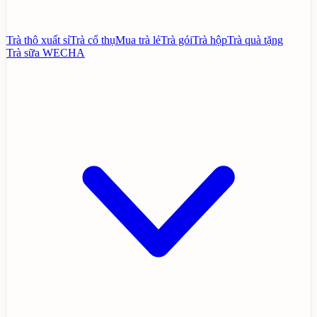
Trà thô xuất sỉ
Trà cổ thụ
Mua trà lẻ
Trà gói
Trà hộp
Trà quà tặng
Trà sữa WECHA