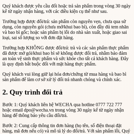
Quý khách được yêu cầu đổi hoặc trả sản phẩm trong vòng 30 ngày
kể từ ngày nhận hàng, với các điều kiện cụ thể như sau.
Trường hợp được đổi/trả: sản phẩm còn nguyên vẹn, chưa qua sử
dụng, còn nguyên gói (chưa mở/khui bao bì), còn đầy đủ tem nhãn
và bao bì gốc; hoặc sản phẩm bị lỗi do nhà sản xuất, hoặc giao sai
loại, sai số lượng so với đơn đặt hàng.
Trường hợp KHÔNG được đổi/trả: trà và các sản phẩm thực phẩm
đã được mở gói/khui bao bì sẽ không được đổi trả, nhằm bảo đảm
an toàn vệ sinh thực phẩm và sức khỏe cho tất cả khách hàng. Đây
là quy định bắt buộc đối với mặt hàng thực phẩm.
Quý khách vui lòng giữ lại hóa đơn/chứng từ mua hàng và bao bì
sản phẩm để làm cơ sở xử lý đổi trả nhanh chóng và chính xác.
2. Quy trình đổi trả
Bước 1: Quý khách liên hệ WECHA qua hotline 0777 722 777
hoặc email dpo@wecha.vn trong vòng 30 ngày kể từ ngày nhận
hàng để thông báo yêu cầu đổi/trả.
Bước 2: Cung cấp thông tin đơn hàng (họ tên, số điện thoại đặt
hàng, mã đơn nếu có) và mô tả lý do đổi/trả. Với sản phẩm lỗi, Quý