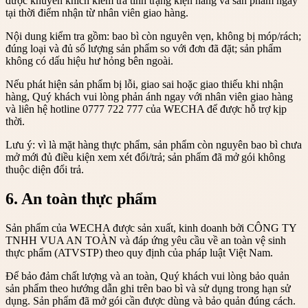
được khuyến khích kiểm tra tình trạng kiện hàng và sản phẩm ngay
tại thời điểm nhận từ nhân viên giao hàng.
Nội dung kiểm tra gồm: bao bì còn nguyên vẹn, không bị móp/rách;
đúng loại và đủ số lượng sản phẩm so với đơn đã đặt; sản phẩm
không có dấu hiệu hư hỏng bên ngoài.
Nếu phát hiện sản phẩm bị lỗi, giao sai hoặc giao thiếu khi nhận
hàng, Quý khách vui lòng phản ánh ngay với nhân viên giao hàng
và liên hệ hotline 0777 722 777 của WECHA để được hỗ trợ kịp
thời.
Lưu ý: vì là mặt hàng thực phẩm, sản phẩm còn nguyên bao bì chưa
mở mới đủ điều kiện xem xét đổi/trả; sản phẩm đã mở gói không
thuộc diện đổi trả.
6. An toàn thực phẩm
Sản phẩm của WECHA được sản xuất, kinh doanh bởi CÔNG TY
TNHH VUA AN TOÀN và đáp ứng yêu cầu về an toàn vệ sinh
thực phẩm (ATVSTP) theo quy định của pháp luật Việt Nam.
Để bảo đảm chất lượng và an toàn, Quý khách vui lòng bảo quản
sản phẩm theo hướng dẫn ghi trên bao bì và sử dụng trong hạn sử
dụng. Sản phẩm đã mở gói cần được dùng và bảo quản đúng cách.